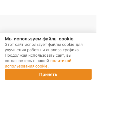
Мы используем файлы cookie
Этот сайт использует файлы cookie для
улучшения работы и анализа трафика.
Продолжая использовать сайт, вы
соглашаетесь с нашей
политикой
использования cookie
.
МЫ В СОЦ. СЕТЯХ
Принять
Главная
Каталог
Корзина
Магазины
Войти
ПОДПИСКА НА РАССЫЛКУ