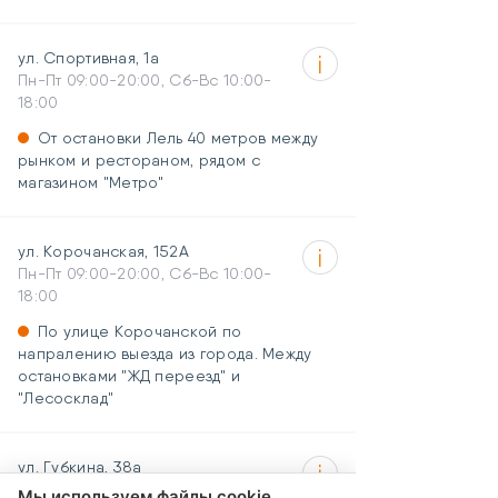
ул. Спортивная, 1а
Пн-Пт 09:00-20:00, Сб-Вс 10:00-
18:00
От остановки Лель 40 метров между
рынком и рестораном, рядом с
магазином "Метро"
ул. Корочанская, 152А
Пн-Пт 09:00-20:00, Сб-Вс 10:00-
18:00
По улице Корочанской по
напралению выезда из города. Между
остановками "ЖД переезд" и
"Лесосклад"
ул. Губкина, 38а
Пн-Пт 09:00-20:00, Сб-Вс 10:00-
Мы используем файлы cookie