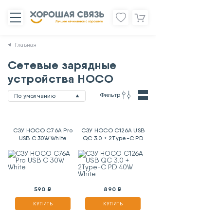
Главная
Сетевые зарядные
устройства HOCO
Фильтр
По умолчанию
СЗУ HOCO C76A Pro
СЗУ HOCO C126A USB
USB C 30W White
QC 3.0 + 2Type-C PD
40W White
590 ₽
890 ₽
КУПИТЬ
КУПИТЬ