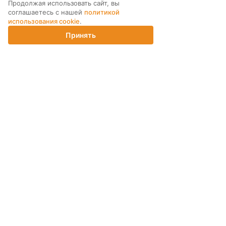
Продолжая использовать сайт, вы
соглашаетесь с нашей
политикой
использования cookie
.
Принять
Главная
Каталог
Корзина
Магазины
Войти
ПОДПИСКА НА РАССЫЛКУ
ИНТЕРНЕТ-МАГАЗИН
КОМПАНИЯ
ПОМОЩЬ ПОКУПАТЕЛЮ
2026 Хорошая связь. All Rights Reserved.