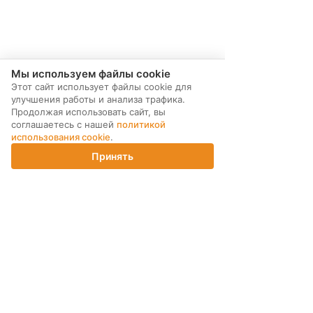
Мы используем файлы cookie
Этот сайт использует файлы cookie для
улучшения работы и анализа трафика.
Наши контакты
Продолжая использовать сайт, вы
соглашаетесь с нашей
политикой
использования cookie
.
г. Санкт-Петербург, ул.
Принять
Магнитогорская 30
Главная
Каталог
Корзина
Магазины
Войти
литер Б. офис 1H
Бизнес-Центр "Dominat"