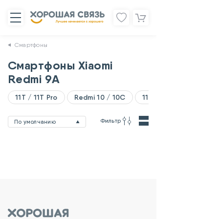
Смартфоны
Смартфоны Xiaomi
Redmi 9A
11T / 11T Pro
Redmi 10 / 10C
11 Lite
Фильтр
По умолчанию