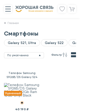
Главная
Смартфоны
Galaxy S21, Ultra
Galaxy S22
Galaxy A06
Фильтр
По умолчанию
Телефон Samsung
S926B/DS Galaxy S24
Plus 512Gb Ram 12Gb
Onyx Black
40 190 ₽