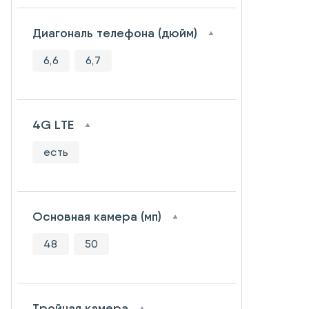
Диагональ телефона (дюйм)
6,6
6,7
4G LTE
есть
Основная камера (мп)
48
50
Тройная камера