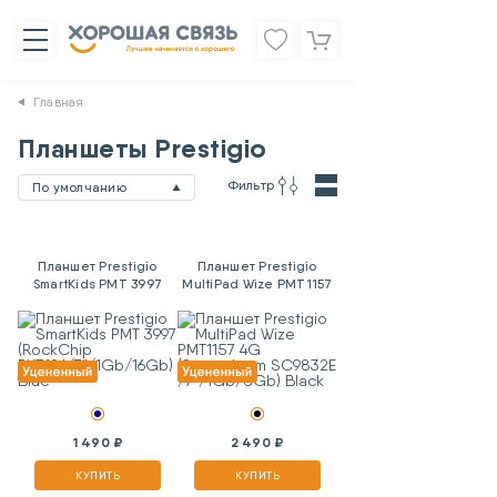
Главная
Планшеты Prestigio
Фильтр
По умолчанию
Планшет Prestigio
Планшет Prestigio
SmartKids PMT 3997
MultiPad Wize PMT1157
(RockChip
4G (Spreadtrum
RK3126/7"/1Gb/16Gb)
SC9832E /7"/1Gb/8Gb)
Blue
Black
1 490 ₽
2 490 ₽
КУПИТЬ
КУПИТЬ