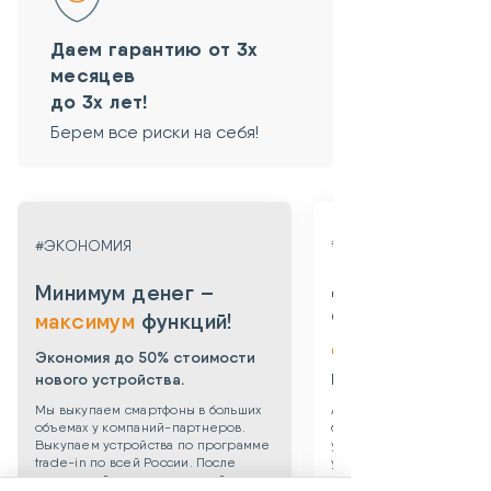
Даем гарантию от 3х
месяцев
до 3х лет!
Берем все риски на себя!
#ГАРАНТИЯ
#ЭКОНОМИЯ
Даем гарантию
Минимум денег –
от 3х месяцев
максимум
функций!
до 3х лет!
Экономия до 50% стоимости
нового устройства.
Берем все риски на 
Мы выкупаем смартфоны в больших
Абсолютная уверенность
объемах у компаний-партнеров.
безопасности приобрет
Выкупаем устройства по программе
уцененного смартфона: 
trade-in по всей России. После
устройства даем собств
тщательной проверки устройства
гарантию 3 месяца. Такж