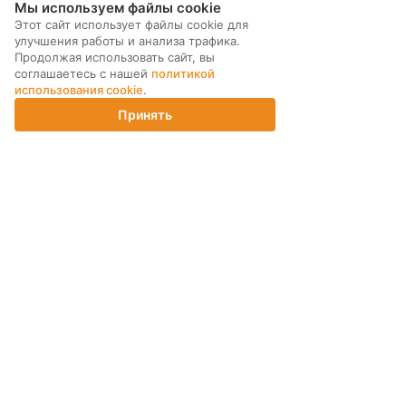
Мы используем файлы cookie
поступают в продажу. Цена по
можете приобрести
сравнению с новыми смартфонами
дополнительную гаранти
Этот сайт использует файлы cookie для
снижена до 40%.
технику до 3х лет!
улучшения работы и анализа трафика.
Продолжая использовать сайт, вы
соглашаетесь с нашей
политикой
использования cookie
.
Принять
Главная
Каталог
Корзина
Магазины
Войти
МЫ В СОЦ. СЕТЯХ