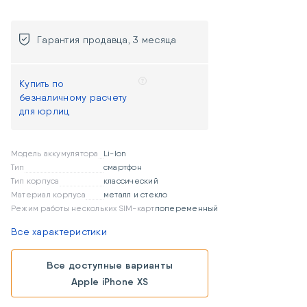
присутствия, можно сдать товар на
гарантийный ремонт удаленно через
Почту России или курьерскую
Гарантия продавца, 3 месяца
доставку (расходы, связанные с
доставкой товара к продавцу,
осуществляются за счет покупателя
Купить по
и компенсируются продавцом
безналичному расчету
одновременно с возвратом товара
для юрлиц
после гарантийного ремонта).
Модель аккумулятора
Li-Ion
Тип
смартфон
Тип корпуса
классический
Материал корпуса
металл и стекло
Режим работы нескольких SIM-карт
попеременный
Все характеристики
Все доступные варианты
Apple iPhone XS