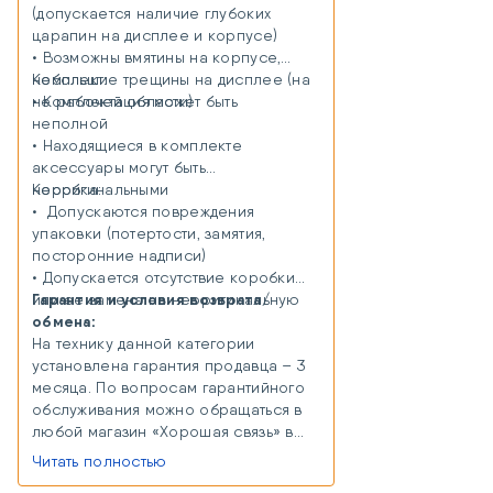
(допускается наличие глубоких
царапин на дисплее и корпусе)
• Возможны вмятины на корпусе,
небольшие трещины на дисплее (на
Комплект:
не рабочей области)
• Комплектация может быть
неполной
• Находящиеся в комплекте
аксессуары могут быть
неоригинальными
Коробка:
• Допускаются повреждения
упаковки (потертости, замятия,
посторонние надписи)
• Допускается отсутствие коробки
Гарантия и условия возврата/
или ее замена на неоригинальную
обмена:
На технику данной категории
установлена гарантия продавца – 3
месяца. По вопросам гарантийного
обслуживания можно обращаться в
любой магазин «Хорошая связь» в
любом городе присутствия. В случае
Читать полностью
отсутствия магазина в городе