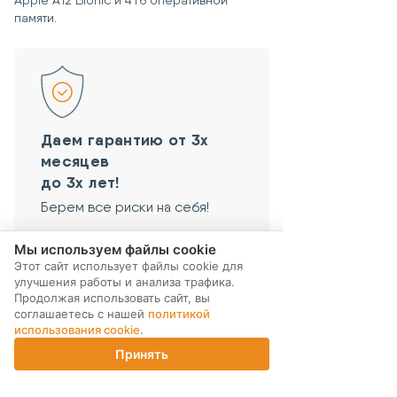
Apple A12 Bionic и 4 гб оперативной
памяти.
Даем гарантию от 3х
месяцев
до 3х лет!
Берем все риски на себя!
Мы используем файлы cookie
Этот сайт использует файлы cookie для
улучшения работы и анализа трафика.
#ГАРАНТИЯ
Продолжая использовать сайт, вы
#ЭКОНОМИЯ
соглашаетесь с нашей
политикой
Даем гарантию
использования cookie
.
Минимум денег –
от 3х месяцев
Принять
максимум
функций!
Главная
Каталог
Корзина
Магазины
Войти
до 3х лет!
Экономия до 50% стоимости