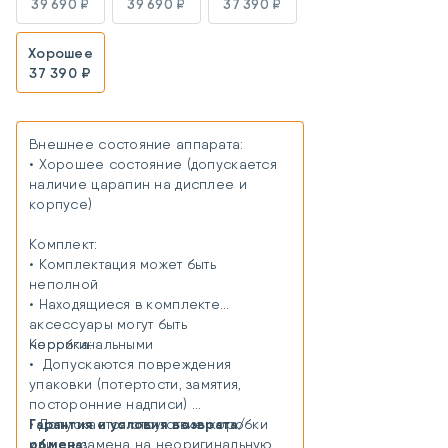
39 690 ₽
39 690 ₽
37 390 ₽
Хорошее
37 390 ₽
Внешнее состояние аппарата:
• Хорошее состояние (допускается
наличие царапин на дисплее и
корпусе)
Комплект:
• Комплектация может быть
неполной
• Находящиеся в комплекте
аксессуары могут быть
неоригинальными
Коробка:
• Допускаются повреждения
упаковки (потертости, замятия,
посторонние надписи)
Гарантия и условия возврата/
• Допускается отсутствие коробки
обмена:
или ее замена на неоригинальную