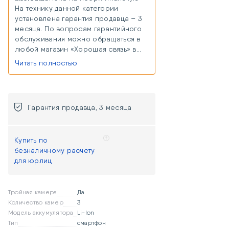
На технику данной категории
установлена гарантия продавца – 3
месяца. По вопросам гарантийного
обслуживания можно обращаться в
любой магазин «Хорошая связь» в
любом городе присутствия. В случае
Читать полностью
отсутствия магазина в городе
присутствия, можно сдать товар на
гарантийный ремонт удаленно через
Почту России или курьерскую
Гарантия продавца, 3 месяца
доставку (расходы, связанные с
доставкой товара к продавцу,
осуществляются за счет покупателя
Купить по
и компенсируются продавцом
безналичному расчету
одновременно с возвратом товара
для юрлиц
после гарантийного ремонта).
Тройная камера
Да
Количество камер
3
Модель аккумулятора
Li-Ion
Тип
смартфон