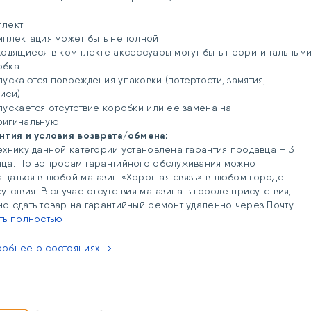
плект:
мплектация может быть неполной
ходящиеся в комплекте аксессуары могут быть неоригинальным
обка:
пускаются повреждения упаковки (потертости, замятия,
писи)
пускается отсутствие коробки или ее замена на
ригинальную
нтия и условия возврата/обмена:
ехнику данной категории установлена гарантия продавца – 3
ца. По вопросам гарантийного обслуживания можно
щаться в любой магазин «Хорошая связь» в любом городе
утствия. В случае отсутствия магазина в городе присутствия,
о сдать товар на гарантийный ремонт удаленно через Почту
ии или курьерскую доставку (расходы, связанные с доставкой
ть полностью
ра к продавцу, осуществляются за счет покупателя и
енсируются продавцом одновременно с возвратом товара
обнее о состояниях
е гарантийного ремонта).