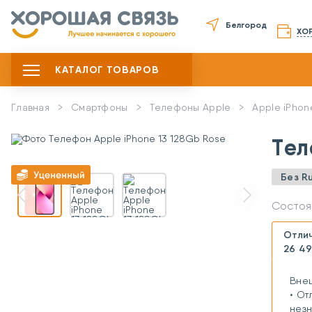
Белгород
ХО
КАТАЛОГ ТОВАРОВ
Главная
Смартфоны
Телефоны Apple
Apple iPhon
Тел
Без R
Состоя
Отли
26 49
Вне
• От
незн