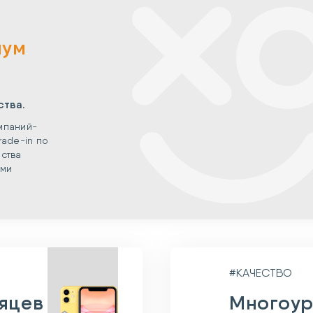
мум
ства.
мпаний-
rade-in по
ства
ыми
#КАЧЕСТВО
сяцев
Многоур