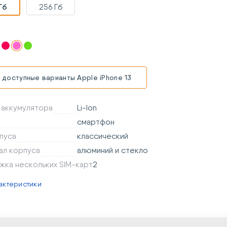
Гб
256 Гб
 доступные варианты Apple iPhone 13
 аккумулятора
Li-Ion
смартфон
пуса
классический
ал корпуса
алюминий и стекло
жка нескольких SIM-карт
2
актеристики