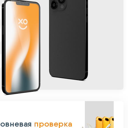
овневая
проверка