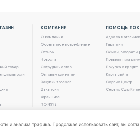
ГАЗИН
КОМПАНИЯ
ПОМОЩЬ ПОК
О компании
Адреса магазино
Осознанное потребление
Гарантии
Отзывы
Обмен, возврат и
Новости
Правила программ
ный товар
Сотрудничество
Покупка в кредит
енциальности
Оптовым клиентам
Карта сайта
Закупки товаров
Сервис Центр
д-ин
Вакансии
Сервис СдалКупи
Франшиза
а
ПО NSYS
боты и анализа трафика. Продолжая использовать сайт, вы согл