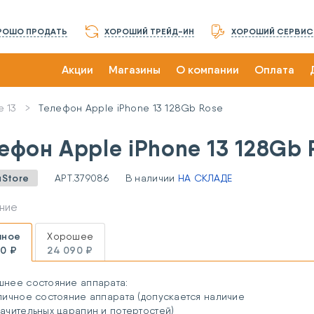
РОШО ПРОДАТЬ
ХОРОШИЙ ТРЕЙД-ИН
ХОРОШИЙ СЕРВИС
Акции
Магазины
О компании
Оплата
e 13
Телефон Apple iPhone 13 128Gb Rose
ефон Apple iPhone 13 128Gb 
uStore
АРТ.
379086
В наличии
НА СКЛАДЕ
ние
чное
Хорошее
0 ₽
24 090 ₽
шнее состояние аппарата:
личное состояние аппарата (допускается наличие
ачительных царапин и потертостей)