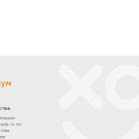
мум
ства.
мпаний-
rade-in по
ства
ыми