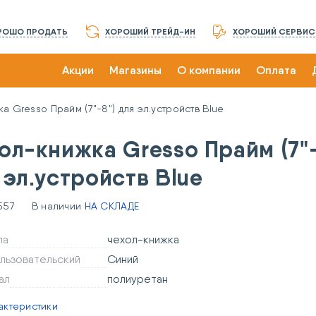
РОШО ПРОДАТЬ
ХОРОШИЙ ТРЕЙД-ИН
ХОРОШИЙ СЕРВИС
Акции
Магазины
О компании
Оплата
а Gresso Прайм (7"-8") для эл.устройств Blue
ол-книжка Gresso Прайм (7"-
 эл.устройств Blue
557
В наличии
НА СКЛАДЕ
ла
чехол-книжка
льзовательский
Синий
ал
полиуретан
актеристики