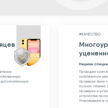
#КАЧЕСТВО
сяцев
Многоур
уцененн
Нашими специа
етения
Проводим компле
 собственную
собственном авт
и дополнительную
проверки были н
полном объеме. 
проверки и устр
устройства прох
Упаковываем в с