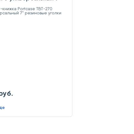
овые уголки Violet
руб.
аде