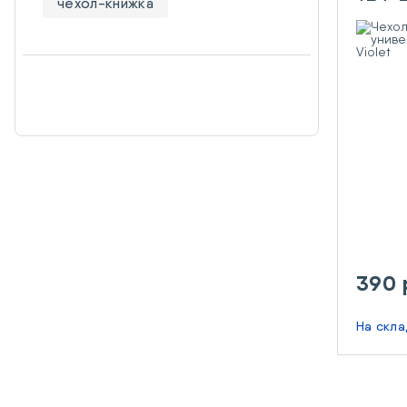
чехол-книжка
резин
390 
На скл